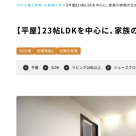
TOP
施工実例・お客様の声
【平屋】23帖LDKを中心に、家族の時間が広
【平屋】23帖LDKを中心に、家
GX仕様
耐震等級3
太陽光発電
平屋
3LDK
リビング16帖以上
シューズクロ
＃
＃
＃
＃