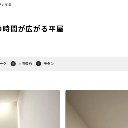
がる平屋
族の時間が広がる平屋
ーク
土間収納
モダン
＃
＃