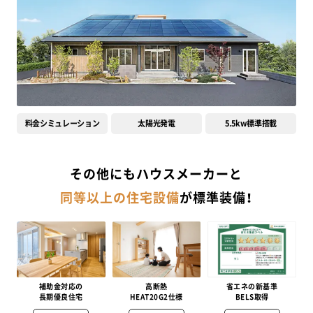
料金シミュレーション
太陽光発電
5.5kw標準搭載
その他にもハウスメーカーと
同等以上の住宅設備
が標準装備！
補助金対応の
高断熱
省エネの新基準
長期優良住宅
HEAT20G2仕様
BELS取得