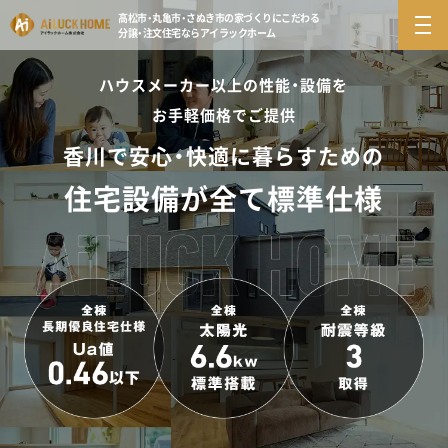
高松市・丸亀市・さぬき市の
家づくりにこだわる
分譲・注文住宅ならアイラックホーム
ハウスメーカー以上の性能・設備を
お手軽価格でご提供
香川で安心・快適に暮らすための
住宅設備が全て標準仕様