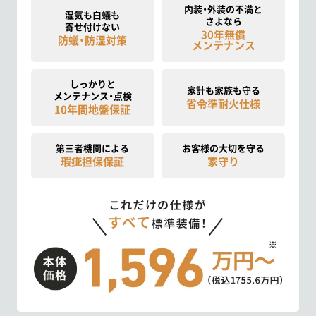
内装・外装の不満と
湿気も白蟻も
さよなら
寄せ付けない
30年無償
防蟻・防湿対策
メンテナンス
しっかりと
家計も家族も守る
メンテナンス・点検
省令準耐火仕様
10年間地盤保証
第三者機関による
お客様の大切を守る
瑕疵担保保証
家守り