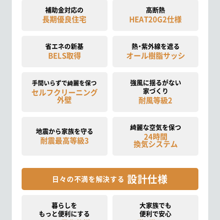
補助金対応の
高断熱
長期優良住宅
HEAT20G2仕様
省エネの新基
熱・紫外線を遮る
BELS取得
オール樹脂サッシ
強風に揺るがない
手間いらずで綺麗を保つ
家づくり
セルフクリーニング
外壁
耐風等級2
綺麗な空気を保つ
地震から家族を守る
24時間
耐震最高等級3
換気システム
設計仕様
日々の不満を解決する
暮らしを
大家族でも
もっと便利にする
便利で安心