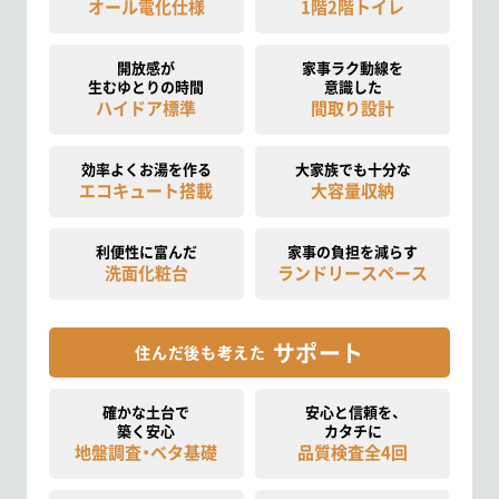
オール電化仕様
1階2階トイレ
開放感が
家事ラク動線を
生むゆとりの時間
意識した
ハイドア標準
間取り設計
効率よくお湯を作る
大家族でも十分な
エコキュート搭載
大容量収納
利便性に富んだ
家事の負担を減らす
洗面化粧台
ランドリースペース
サポート
住んだ後も考えた
確かな土台で
安心と信頼を、
築く安心
カタチに
地盤調査・ベタ基礎
品質検査全4回