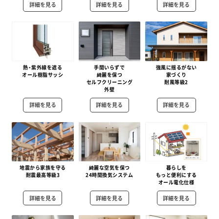
詳細を見る
詳細を見る
詳細を見る
熱・紫外線を遮る
手間いらずで
強風に揺るがない
オール樹脂サッシ
綺麗を保つ
家づくり
セルフクリーニング
耐風等級2
外壁
詳細を見る
詳細を見る
詳細を見る
地震から家族を守る
綺麗な空気を保つ
暮らしを
耐震最高等級3
24時間換気システム
もっと便利にする
オール電化仕様
詳細を見る
詳細を見る
詳細を見る