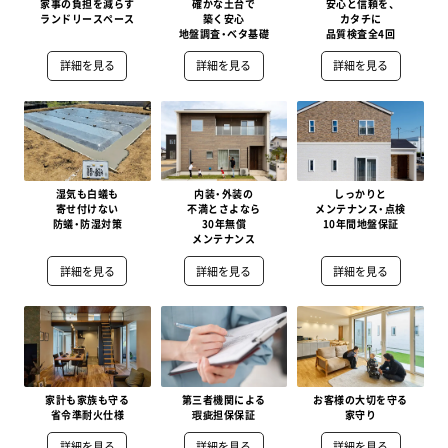
家事の負担を減らす
確かな土台で
安心と信頼を、
ランドリースペース
築く安心
カタチに
地盤調査・ベタ基礎
品質検査全4回
詳細を見る
詳細を見る
詳細を見る
湿気も白蟻も
内装・外装の
しっかりと
寄せ付けない
不満とさよなら
メンテナンス・点検
防蟻・防湿対策
30年無償
10年間地盤保証
メンテナンス
詳細を見る
詳細を見る
詳細を見る
家計も家族も守る
第三者機関による
お客様の大切を守る
省令準耐火仕様
瑕疵担保保証
家守り
詳細を見る
詳細を見る
詳細を見る