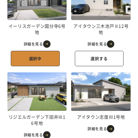
イーリスガーデン国分寺6号
アイタウン三木池戸Ⅱ12号
地
地
詳細を見る
詳細を見る
選択中
選択する
リジエルガーデン下田井Ⅲ1
アイタウン志度Ⅲ1号地
6号地
詳細を見る
詳細を見る