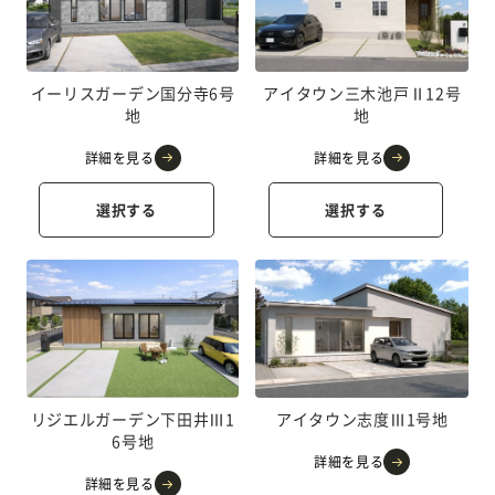
イーリスガーデン国分寺6号
アイタウン三木池戸Ⅱ12号
地
地
詳細を見る
詳細を見る
選択する
選択する
リジエルガーデン下田井Ⅲ1
アイタウン志度Ⅲ1号地
6号地
詳細を見る
詳細を見る