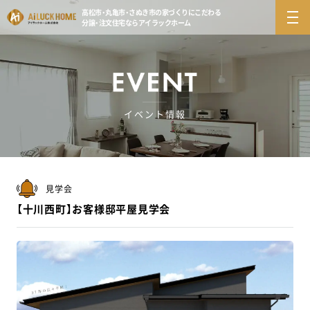
高松市・丸亀市・さぬき市の
家づくりにこだわる
分譲・注文住宅ならアイラックホーム
イベント情報
見学会
【十川西町】お客様邸平屋見学会