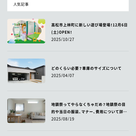
人気記事
高松市上林町に新しい遊び場登場！12月6日
(土)OPEN！
2025/10/27
どのくらい必要？車庫のサイズについて
2025/04/07
地鎮祭ってやらなくちゃだめ？地鎮祭の目
的や当日の服装、マナー、費用について詳し
2025/08/19
く解説！