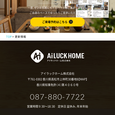
一度、ぜひお気軽にモデルハウスをご見学ください。
ご自身のペースでゆったりご見学いただけます。
ご来場予約はこちら
TOP
更新情報
アイラックホーム株式会社
〒761-0302 香川県高松市上林町30番地8【
MAP
】
香川県知事免許（４）第４０６０号
087-880-7722
営業時間 9：30～18：30 定休日 盆休み、年末年始