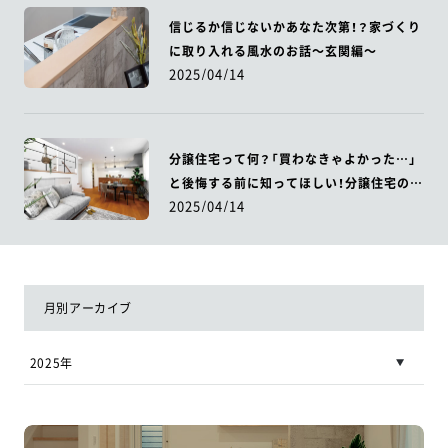
信じるか信じないかあなた次第！？家づくり
に取り入れる風水のお話～玄関編～
2025/04/14
分譲住宅って何？「買わなきゃよかった…」
と後悔する前に知ってほしい！分譲住宅のメ
2025/04/14
リットとデメリット
月別アーカイブ
2025年