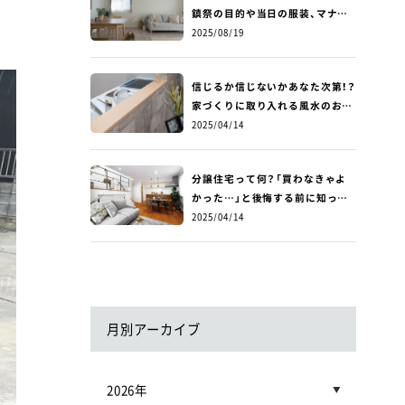
鎮祭の目的や当日の服装、マナー、
費用について詳しく解説！
2025/08/19
信じるか信じないかあなた次第！？
家づくりに取り入れる風水のお話
～玄関編～
2025/04/14
分譲住宅って何？「買わなきゃよ
かった…」と後悔する前に知って
ほしい！分譲住宅のメリットとデ
2025/04/14
メリット
月別アーカイブ
2026年