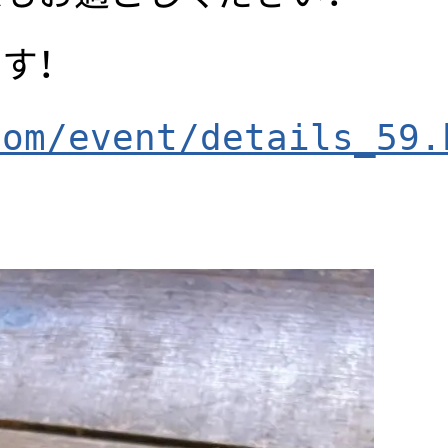
す！
com/event/details_59.