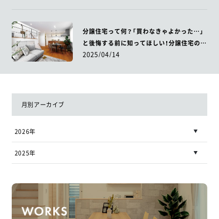
分譲住宅って何？「買わなきゃよかった…」
と後悔する前に知ってほしい！分譲住宅のメ
2025/04/14
リットとデメリット
月別アーカイブ
2026年
2025年