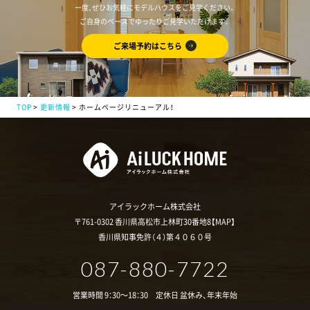
一度、ぜひお気軽にモデルハウスをご見学ください。
ご自身のペースでゆったりご見学いただけます。
ご来場予約はこちら
TOP
更新情報
ホームページリニューアル！
アイラックホーム株式会社
〒761-0302 香川県高松市上林町30番地8【
MAP
】
香川県知事免許（４）第４０６０号
087-880-7722
営業時間 9：30～18：30 定休日 盆休み、年末年始