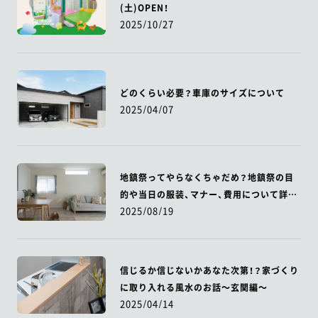
(土)OPEN！
2025/10/27
どのくらい必要？車庫のサイズについて
2025/04/07
地鎮祭ってやらなくちゃだめ？地鎮祭の目
的や当日の服装、マナー、費用について詳し
2025/08/19
く解説！
信じるか信じないかあなた次第！？家づくり
に取り入れる風水のお話～玄関編～
2025/04/14