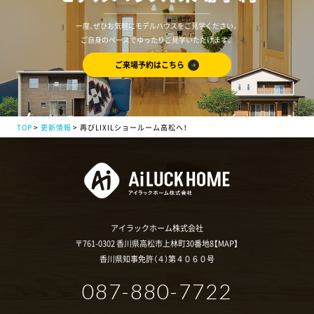
一度、ぜひお気軽にモデルハウスをご見学ください。
ご自身のペースでゆったりご見学いただけます。
ご来場予約はこちら
TOP
更新情報
再びLIXILショールーム高松へ！
アイラックホーム株式会社
〒761-0302 香川県高松市上林町30番地8【
MAP
】
香川県知事免許（４）第４０６０号
087-880-7722