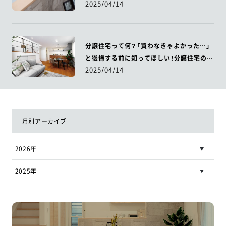
2025/04/14
分譲住宅って何？「買わなきゃよかった…」
と後悔する前に知ってほしい！分譲住宅のメ
2025/04/14
リットとデメリット
月別アーカイブ
2026年
2025年