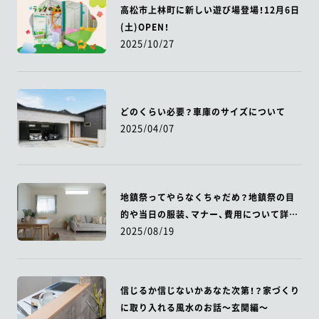
高松市上林町に新しい遊び場登場！12月6日
(土)OPEN！
2025/10/27
どのくらい必要？車庫のサイズについて
2025/04/07
地鎮祭ってやらなくちゃだめ？地鎮祭の目
的や当日の服装、マナー、費用について詳し
2025/08/19
く解説！
信じるか信じないかあなた次第！？家づくり
に取り入れる風水のお話～玄関編～