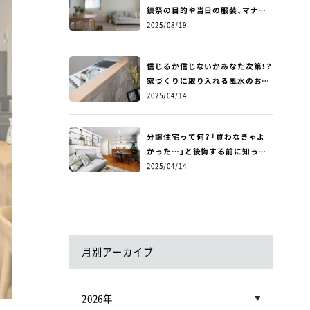
鎮祭の目的や当日の服装、マナー、
費用について詳しく解説！
2025/08/19
信じるか信じないかあなた次第！？
家づくりに取り入れる風水のお話
～玄関編～
2025/04/14
分譲住宅って何？「買わなきゃよ
かった…」と後悔する前に知って
ほしい！分譲住宅のメリットとデ
2025/04/14
メリット
月別アーカイブ
2026年