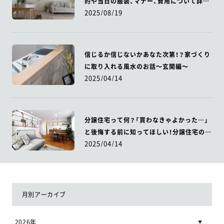
的や当日の服装、マナー、費用について詳し
2025/08/19
く解説！
信じるか信じないかあなた次第！？家づくり
に取り入れる風水のお話～玄関編～
2025/04/14
分譲住宅って何？「買わなきゃよかった…」
と後悔する前に知ってほしい！分譲住宅のメ
2025/04/14
リットとデメリット
月別アーカイブ
2026年