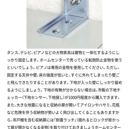
タンス、テレビ、ピアノなどの大物家具は建物と一体化するようにし
っかり固定します。ホームセンターで売っている転倒防止金物を使う
といいでしょう。ピアノは専用の金物を使用してください。ただし、
固定する天井や壁、床の強度が低いと、すぐに外れてしまったり壁ご
と飛んできたりすることがあります。下地が入った壁にしっかり留め
るようにしましょう。下地の有無が分からない場合は、市販の下地チ
ェッカー（下地センサー、下地探し）が1000円程度から購入できます。
また、大きな地震になると収納の扉が開いてアイロンやハサミ、花瓶
など危険を伴う収納物が勢いよく飛び出してくることもありますか
ら、吊戸棚を含む収納扉には「耐震ラッチ」（揺れるとロックが掛かっ
て扉が開かなくなる金物）を取り付けておきましょうホームセンター