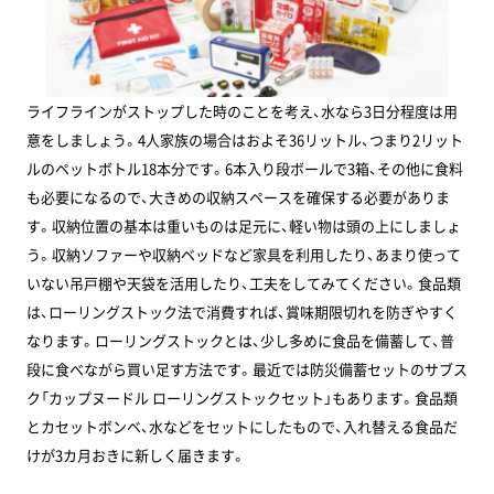
ライフラインがストップした時のことを考え、水なら3日分程度は用
意をしましょう。4人家族の場合はおよそ36リットル、つまり2リット
ルのペットボトル18本分です。6本入り段ボールで3箱、その他に食料
も必要になるので、大きめの収納スペースを確保する必要がありま
す。収納位置の基本は重いものは足元に、軽い物は頭の上にしましょ
う。収納ソファーや収納ベッドなど家具を利用したり、あまり使って
いない吊戸棚や天袋を活用したり、工夫をしてみてください。食品類
は、ローリングストック法で消費すれば、賞味期限切れを防ぎやすく
なります。ローリングストックとは、少し多めに食品を備蓄して、普
段に食べながら買い足す方法です。最近では防災備蓄セットのサブス
ク「カップヌードル ローリングストックセット」もあります。食品類
とカセットボンベ、水などをセットにしたもので、入れ替える食品だ
けが3カ月おきに新しく届きます。